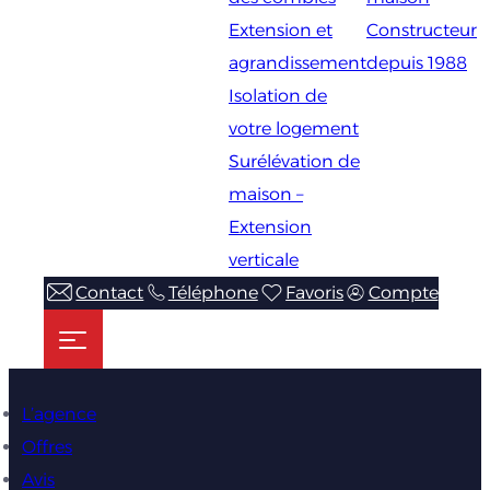
Extension et
Constructeur
agrandissement
depuis 1988
Isolation de
votre logement
Surélévation de
maison –
Extension
verticale
Contact
Téléphone
Favoris
Compte
L’agence
Offres
Avis