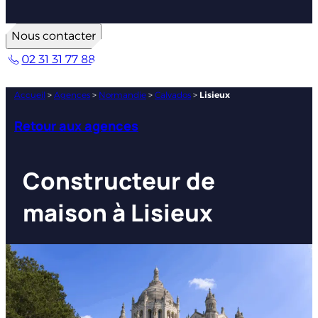
Nous contacter
02 31 31 77 88
Accueil
>
Agences
>
Normandie
>
Calvados
>
Lisieux
Retour aux agences
Constructeur de
maison à Lisieux