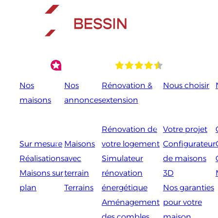
Aller
au
contenu
Nos
Nos
Rénovation &
Nous choisir
maisons
annonces
extension
Retour
Retour
Retour
Retour
Rénovation de
Votre projet
Sur mesure
Maisons
votre logement
Configurateur
Réalisations
avec
Simulateur
de maisons
Maisons sur
terrain
rénovation
3D
plan
Terrains
énergétique
Nos garanties
Aménagement
pour votre
des combles
maison