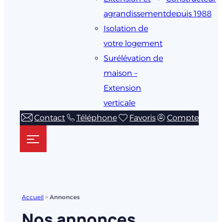
agrandissement
depuis 1988
Isolation de
votre logement
Surélévation de
maison –
Extension
verticale
Contact
Téléphone
Favoris
Compte
Accueil
>
Annonces
Nos annonces