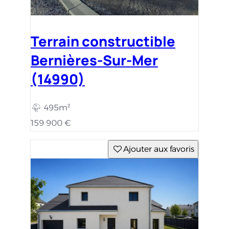
Maison avec terrain
Saint-Contest (14280)
517m²
125m²
4 c.
389 658 €
Ajouter aux favoris