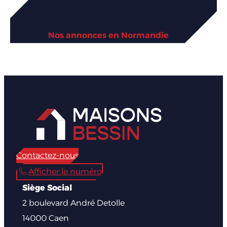
2 boulevard André Detolle
14000 Caen
Suivez-nous
LinkedIn
Facebook
Instagram
Nos maisons
Sur mesure
Nos réalisations
Nos plans de maison
Blog
Rénovation & extension
Rénovation de votre logement
Aménagement des combles
Extension et agrandissement
Isolation de votre logement
Surélévation de votre maison