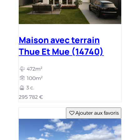
Terrain constructible
Thue Et Mue (14740)
472m²
113 300 €