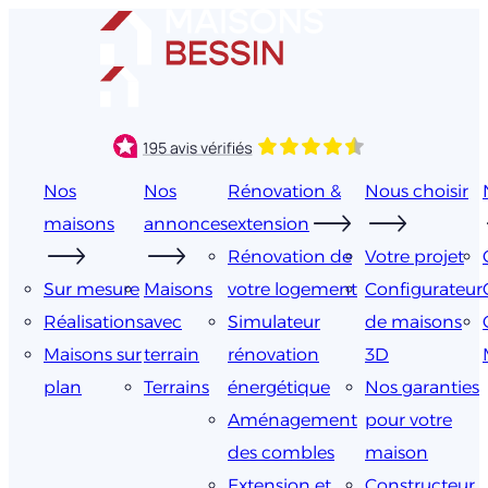
Aller
au
contenu
Nos
Nos
Rénovation &
Nous choisir
maisons
annonces
extension
Rénovation de
Votre projet
Sur mesure
Maisons
votre logement
Configurateur
Réalisations
avec
Simulateur
de maisons
Maisons sur
terrain
rénovation
3D
plan
Terrains
énergétique
Nos garanties
Aménagement
pour votre
des combles
maison
Extension et
Constructeur