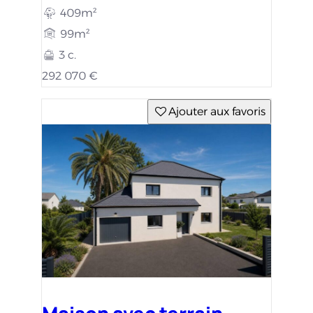
Maison avec terrain
Bénouville (14970)
409m²
125m²
4 c.
321 476 €
Ajouter aux favoris