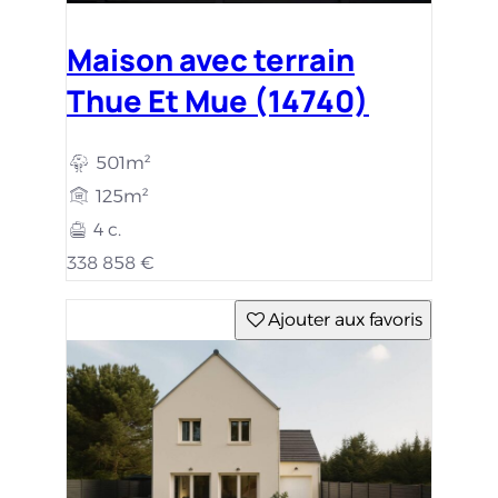
Maison avec terrain
Thue Et Mue (14740)
472m²
100m²
3 c.
295 782 €
Ajouter aux favoris