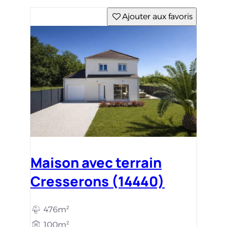
476m²
100m²
3 c.
307 538 €
Ajouter aux favoris
Terrain constructible