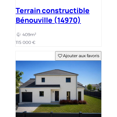
Maison avec terrain
Thue Et Mue (14740)
501m²
125m²
4 c.
338 858 €
Ajouter aux favoris