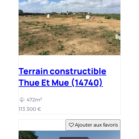
Ajouter aux favoris
Maison avec terrain
Valambray (14370)
220m²
85m²
3 c.
199 661 €