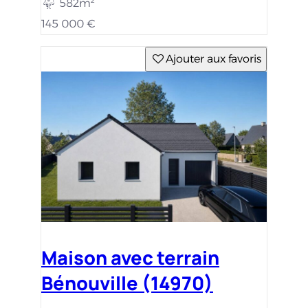
Bénouville (14970)
409m²
99m²
3 c.
292 070 €
Ajouter aux favoris