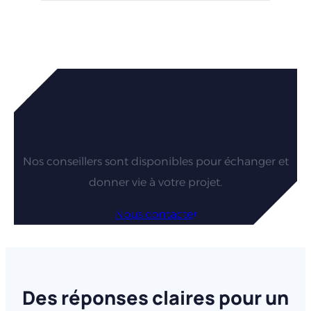
Des réponses claires pour un
achat serein
Délais maîtrisés et accompagnement complet
jusqu’à la livraison. Profitez d’un habitat durable
et adapté à votre mode de vie
Les annonces maison + terrain proposées sont-elles
personnalisables ?
Les maisons que nous proposons dans nos
annonces permettent de répondre à des
exigences. Toutefois nos chargés de projet
peuvent adapter les plans, l’aménagement et les
prestations pour correspondre parfaitement à vos
besoins et à votre budget.