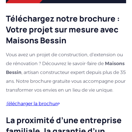
2022
: Rachat d’un constructeur local à
Granville
,
Téléchargez notre brochure :
pour accompagner les porteurs de projet de ce
secteur.
Votre projet sur mesure avec
2026
: Lancement de notre
simulateur en ligne
de
Maisons Bessin
coût de travaux de rénovation énergétique de votre
habitat.
Vous avez un projet de construction, d’extension ou
de rénovation ?
Découvrez le savoir-faire de
Maisons
Bessin
, artisan constructeur expert depuis plus de 35
ans
.
Notre brochure gratuite vous accompagne pour
transformer vos envies en un lieu de vie unique.
Télécharger la brochure
La proximité d’une entreprise
familiale, la garantie d’un