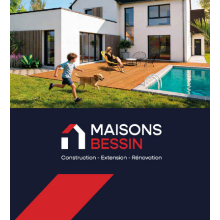
renforçant notre présence au cœur du Calvados
pour servir un plus grand nombre de familles
souhaitant faire construire une maison individuelle
de qualité.
2002
: Implantation de notre marque à
Lisieux
, afin
d’étendre notre savoir-faire local et nos offres de
maisons au meilleur rapport qualité/prix à l’est du
département du Calvados
2010
: Développement de nos services à
Saint-Lô
,
pour accompagner la clientèle de la Manche dans la
réalisation de maisons individuelles solides et bien
pensées.
2012
: création de l’agence de
Cherbourg-en-
Cotentin,
nécessaire pour nous permettre de
construire en toute proximité tout le Cotentin.