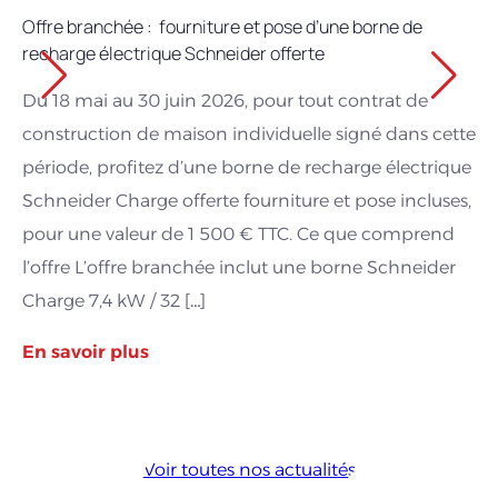
Ma
soutenu par la force d’un acteur majeur, une
Offre branchée : fourniture et pose d’une borne de
recharge électrique Schneider offerte
garantie importante pour l’avenir de votre
Vo
investissement.
No
Du 18 mai au 30 juin 2026, pour tout contrat de
Es
construction de maison individuelle signé dans cette
Ce
période, profitez d’une borne de recharge électrique
ma
Schneider Charge offerte fourniture et pose incluses,
no
pour une valeur de 1 500 € TTC. Ce que comprend
Pe
l’offre L’offre branchée inclut une borne Schneider
Charge 7,4 kW / 32 […]
En
En savoir plus
Voir toutes nos actualités