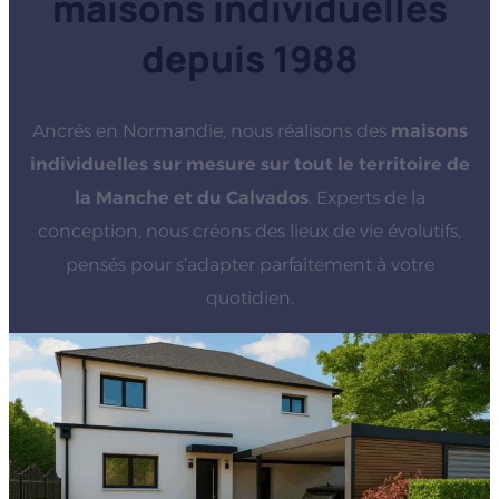
maisons individuelles
depuis 1988
Ancrés en Normandie, nous réalisons des
maisons
individuelles sur mesure sur tout le territoire de
la Manche et du Calvados
. Experts de la
conception, nous créons des lieux de vie évolutifs,
pensés pour s’adapter parfaitement à votre
quotidien.