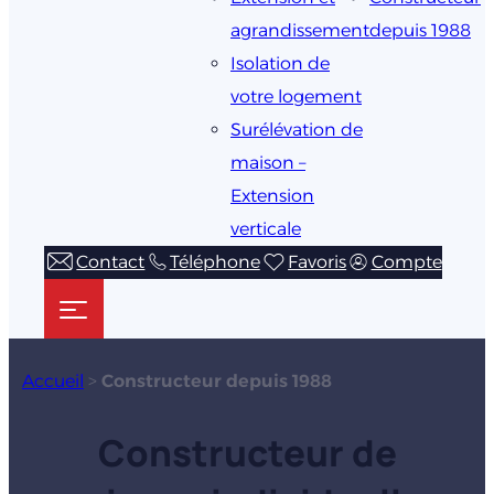
agrandissement
depuis 1988
Isolation de
votre logement
Surélévation de
maison –
Extension
verticale
Contact
Téléphone
Favoris
Compte
Accueil
>
Constructeur depuis 1988
Constructeur de