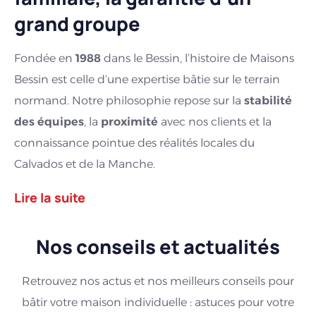
grand groupe
Fondée en
1988
dans le Bessin, l’histoire de Maisons
Bessin est celle d’une expertise bâtie sur le terrain
normand. Notre philosophie repose sur la
stabilité
des équipes
, la
proximité
avec nos clients et la
connaissance pointue des réalités locales du
Calvados et de la Manche.
Lire la suite
Cette intégrité et cet ancrage sont notre force.
Nos conseils et actualités
Un pilier de solidité pour votre projet :
Depuis
2022
, Maisons Bessin a rejoint
Batinéo
Retrouvez nos actus et nos meilleurs conseils pour
Groupe
, acteur majeur de la construction de
bâtir votre maison individuelle : astuces pour votre
maisons individuelles en France. Ce rapprochement