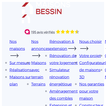
Aller
au
contenu
Nos
Nos
Rénovation &
Nous choisir
maisons
annonces
extension
Rénovation de
Votre projet
Sur mesure
Maisons
votre logement
Configurateur
Réalisations
avec
Simulateur
de maisons
Maisons sur
terrain
rénovation
3D
plan
Terrains
énergétique
Nos garanties
Aménagement
pour votre
des combles
maison
Extension et
Constructeur