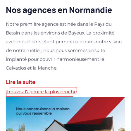
Nos agences en Normandie
Notre première agence est née dans le Pays du
Bessin dans les environs de Bayeux. La proximité
avec nos clients étant primordiale dans notre vision
de notre métier, nous nous sommes ensuite
implanté pour couvrir harmonieusement le
Calvados et la Manche.
Lire la suite
1988
: Installation de notre première agence de
Trouvez l'agence la plus proche
construction de maisons individuelle à
Bayeux
,
marquant le début de notre engagement pour des
constructions de qualité et abordables dans le
Bessin.
1995
: Ouverture de notre agence de
Caen
,