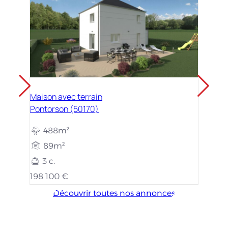
Maison avec terrain
Pontorson (50170)
488m²
89m²
3 c.
198 100 €
Découvrir toutes nos annonces