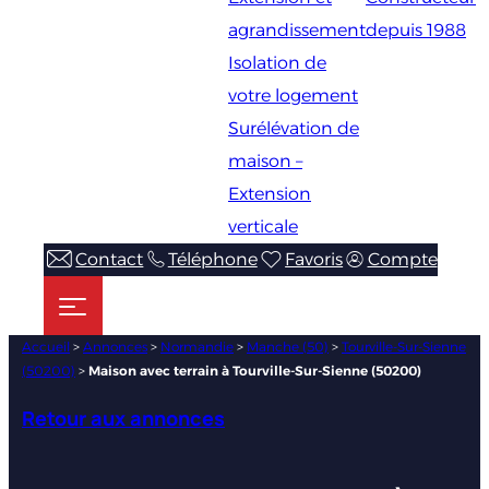
agrandissement
depuis 1988
Isolation de
votre logement
Surélévation de
maison –
Extension
verticale
Contact
Téléphone
Favoris
Compte
Accueil
>
Annonces
>
Normandie
>
Manche (50)
>
Tourville-Sur-Sienne
(50200)
>
Maison avec terrain à Tourville-Sur-Sienne (50200)
Retour aux annonces