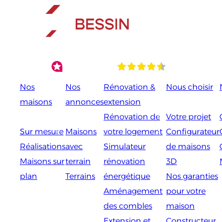
Aller
au
contenu
Nos
Nos
Rénovation &
Nous choisir
maisons
annonces
extension
Rénovation de
Votre projet
Sur mesure
Maisons
votre logement
Configurateur
Réalisations
avec
Simulateur
de maisons
Maisons sur
terrain
rénovation
3D
plan
Terrains
énergétique
Nos garanties
Aménagement
pour votre
des combles
maison
Extension et
Constructeur