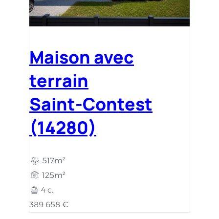
Maison avec
terrain
Saint-Contest
(14280)
517m²
125m²
4 c.
389 658 €