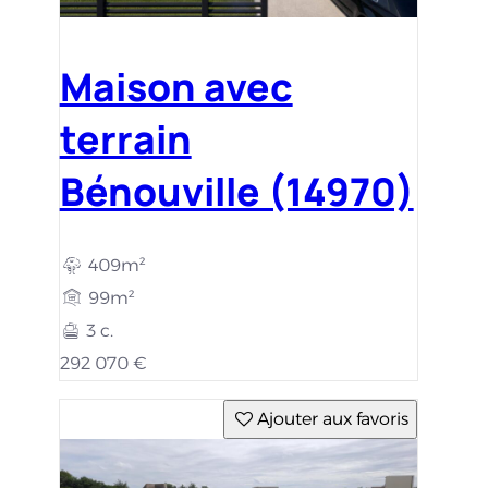
Maison avec
terrain
Bénouville (14970)
409m²
99m²
3 c.
292 070 €
Ajouter aux favoris