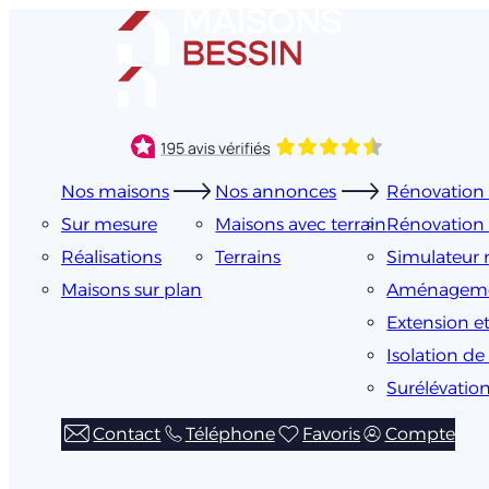
Aller
au
contenu
Nos maisons
Nos annonces
Rénovation 
Sur mesure
Maisons avec terrain
Rénovation 
Réalisations
Terrains
Simulateur 
Maisons sur plan
Aménageme
Extension e
Isolation d
Surélévation
Contact
Téléphone
Favoris
Compte