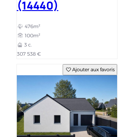
(14440)
476m²
100m²
3 c.
307 538 €
Ajouter aux favoris