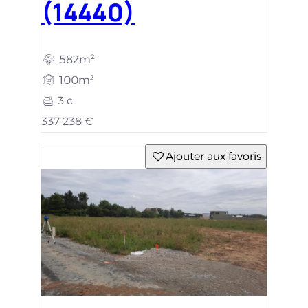
(14440)
582m²
100m²
3 c.
337 238 €
Ajouter aux favoris