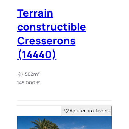
Terrain
constructible
Cresserons
(14440)
582m²
145 000 €
Ajouter aux favoris