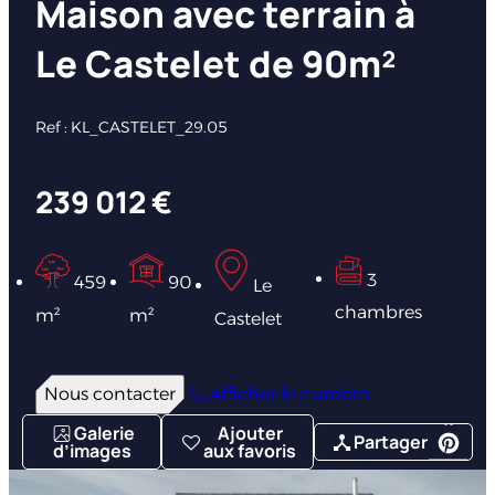
Maison avec terrain à
Le Castelet de 90m²
Ref : KL_CASTELET_29.05
239 012 €
3
459
90
Le
chambres
m²
m²
Castelet
Nous contacter
Afficher le numéro
Galerie
Ajouter
Partager
d’images
aux favoris