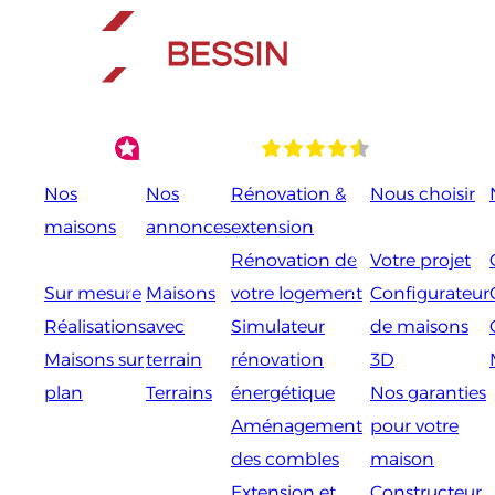
Aller
au
contenu
Nos
Nos
Rénovation &
Nous choisir
maisons
annonces
extension
Rénovation de
Votre projet
Sur mesure
Maisons
votre logement
Configurateur
Réalisations
avec
Simulateur
de maisons
Maisons sur
terrain
rénovation
3D
plan
Terrains
énergétique
Nos garanties
Aménagement
pour votre
des combles
maison
Extension et
Constructeur