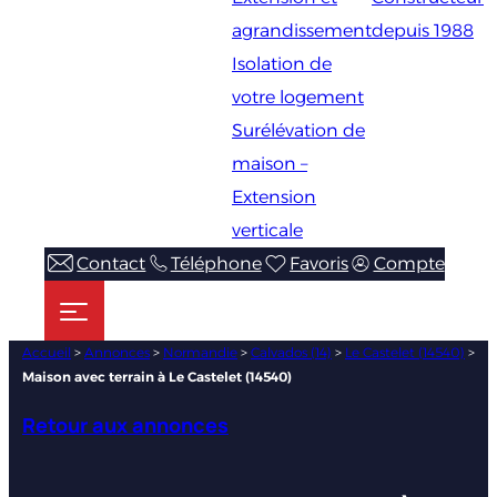
agrandissement
depuis 1988
Isolation de
votre logement
Surélévation de
maison –
Extension
verticale
Contact
Téléphone
Favoris
Compte
Accueil
>
Annonces
>
Normandie
>
Calvados (14)
>
Le Castelet (14540)
>
Maison avec terrain à Le Castelet (14540)
Retour aux annonces