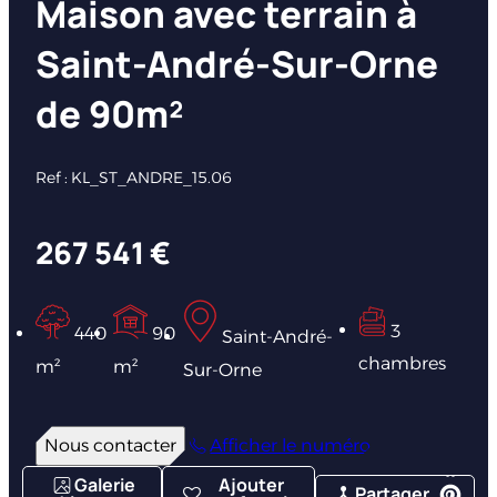
Maison avec terrain à
Saint-André-Sur-Orne
de 90m²
Ref : KL_ST_ANDRE_15.06
267 541 €
3
440
90
Saint-André-
chambres
m²
m²
Sur-Orne
Nous contacter
Afficher le numéro
Galerie
Ajouter
Partager