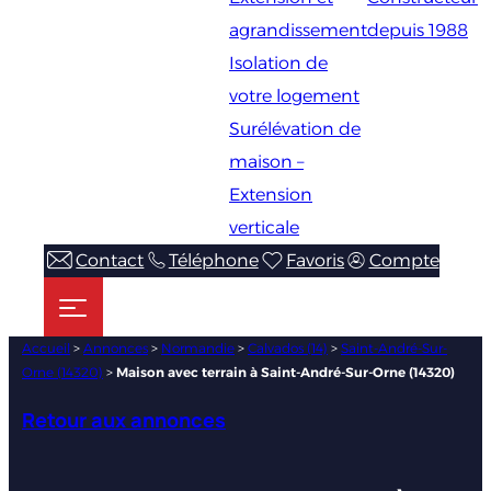
agrandissement
depuis 1988
Isolation de
votre logement
Surélévation de
maison –
Extension
verticale
Contact
Téléphone
Favoris
Compte
Accueil
>
Annonces
>
Normandie
>
Calvados (14)
>
Saint-André-Sur-
Orne (14320)
>
Maison avec terrain à Saint-André-Sur-Orne (14320)
Retour aux annonces