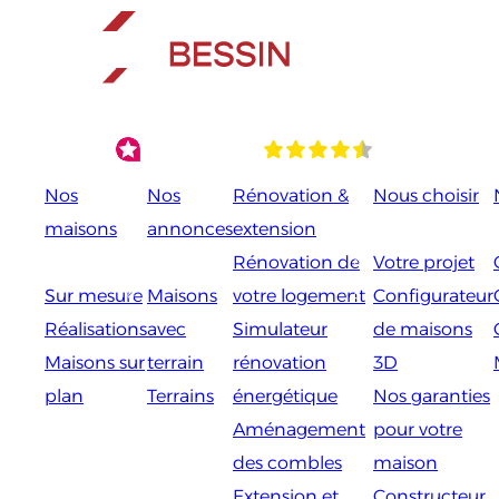
Aller
au
contenu
Nos
Nos
Rénovation &
Nous choisir
maisons
annonces
extension
Rénovation de
Votre projet
Sur mesure
Maisons
votre logement
Configurateur
Réalisations
avec
Simulateur
de maisons
Maisons sur
terrain
rénovation
3D
plan
Terrains
énergétique
Nos garanties
Aménagement
pour votre
des combles
maison
Extension et
Constructeur