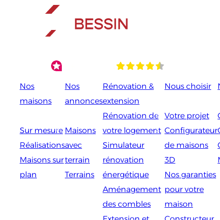
Aller
au
contenu
Nos
Nos
Rénovation &
Nous choisir
maisons
annonces
extension
Rénovation de
Votre projet
Sur mesure
Maisons
votre logement
Configurateur
Réalisations
avec
Simulateur
de maisons
Maisons sur
terrain
rénovation
3D
plan
Terrains
énergétique
Nos garanties
Aménagement
pour votre
des combles
maison
Extension et
Constructeur