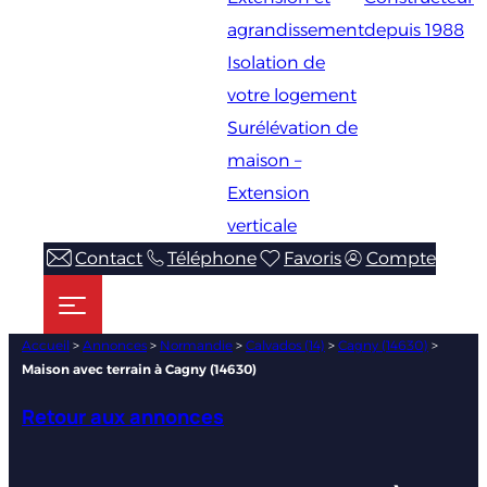
agrandissement
depuis 1988
Isolation de
votre logement
Surélévation de
maison –
Extension
verticale
Contact
Téléphone
Favoris
Compte
Accueil
>
Annonces
>
Normandie
>
Calvados (14)
>
Cagny (14630)
>
Maison avec terrain à Cagny (14630)
Retour aux annonces