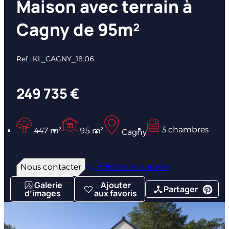
Maison avec terrain à
Cagny de 95m²
Ref : KL_CAGNY_18.06
249 735 €
3 chambres
447 m²
95 m²
Cagny
Nous contacter
Afficher le numéro
Galerie
Ajouter
Partager
d’images
aux favoris