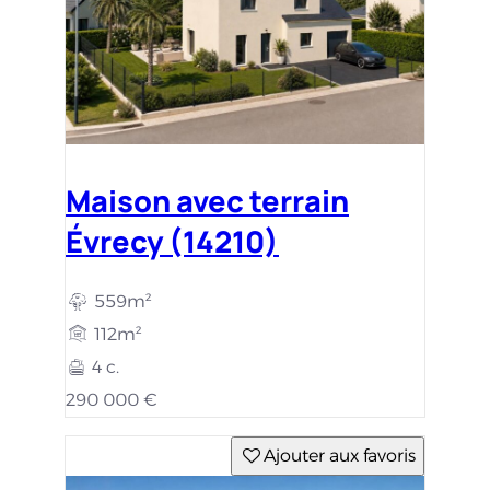
Maison avec terrain
Évrecy (14210)
559m²
112m²
4 c.
290 000 €
Ajouter aux favoris