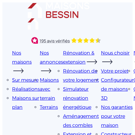
Aller
au
contenu
Nos
Nos
Rénovation &
Nous choisir
maisons
annonces
extension
Rénovation de
Votre projet
Sur mesure
Maisons
votre logement
Configurateur
Réalisations
avec
Simulateur
de maisons
Maisons sur
terrain
rénovation
3D
plan
Terrains
énergétique
Nos garanties
Aménagement
pour votre
des combles
maison
Extension et
Constructeur