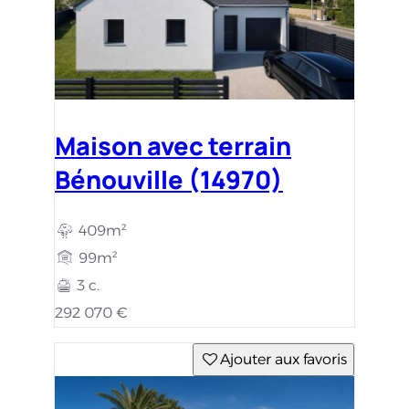
Maison avec terrain
Bénouville (14970)
409m²
99m²
3 c.
292 070 €
Ajouter aux favoris