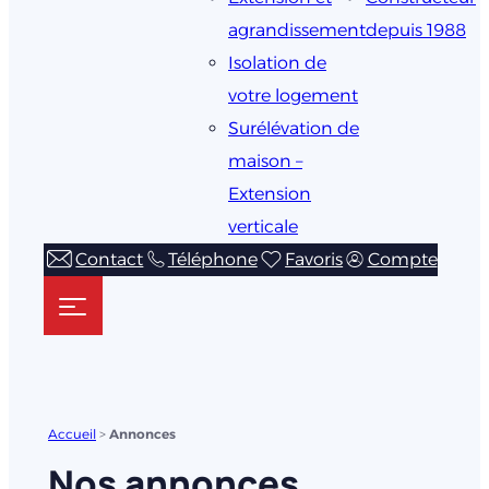
agrandissement
depuis 1988
Isolation de
votre logement
Surélévation de
maison –
Extension
verticale
Contact
Téléphone
Favoris
Compte
Accueil
>
Annonces
Nos annonces