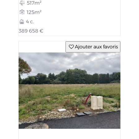
517m²
125m²
4 c.
389 658 €
Ajouter aux favoris