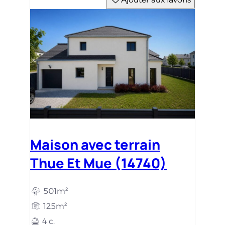
Maison avec terrain
Thue Et Mue (14740)
501m²
125m²
4 c.