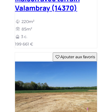
Valambray (14370)
220m²
85m²
3 c.
199 661 €
Ajouter aux favoris