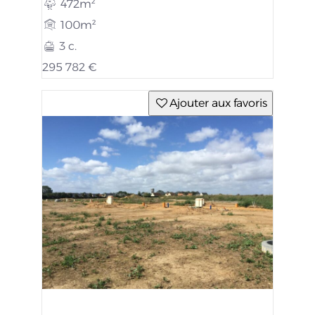
472m²
100m²
3 c.
295 782 €
Ajouter aux favoris