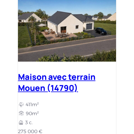
Maison avec terrain
Mouen (14790)
411m²
90m²
3 c.
275 000 €