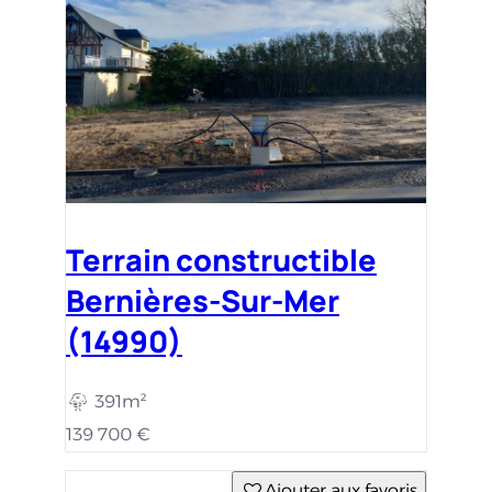
Terrain constructible
Bernières-Sur-Mer
(14990)
391m²
139 700 €
Ajouter aux favoris