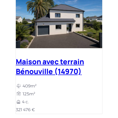
Maison avec terrain
Bénouville (14970)
409m²
125m²
4 c.
321 476 €