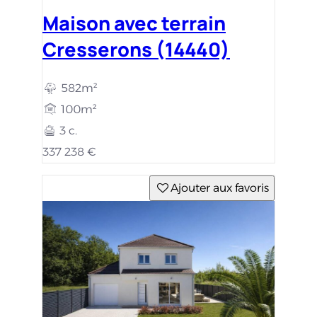
Maison avec terrain
Cresserons (14440)
582m²
100m²
3 c.
337 238 €
Ajouter aux favoris