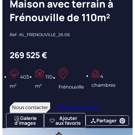
Maison avec terrain à
Frénouville de 110m²
Ref : KL_FRENOUVILLE_26.06
269 525 €
4
403
110
chambres
m²
m²
Frénouville
Nous contacter
Afficher le numéro
Galerie
Ajouter
Partager
d’images
aux favoris