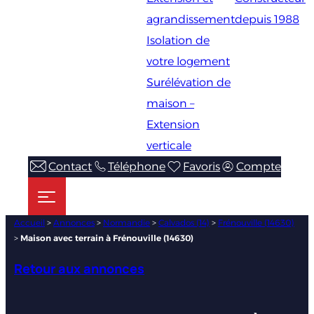
agrandissement
depuis 1988
Isolation de
votre logement
Surélévation de
maison –
Extension
verticale
Contact
Téléphone
Favoris
Compte
Accueil
>
Annonces
>
Normandie
>
Calvados (14)
>
Frénouville (14630)
>
Maison avec terrain à Frénouville (14630)
Retour aux annonces