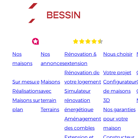
Aller
au
contenu
Nos
Nos
Rénovation &
Nous choisir
maisons
annonces
extension
Rénovation de
Votre projet
Sur mesure
Maisons
votre logement
Configurateur
Réalisations
avec
Simulateur
de maisons
Maisons sur
terrain
rénovation
3D
plan
Terrains
énergétique
Nos garanties
Aménagement
pour votre
des combles
maison
Extension et
Constructeur