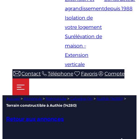
agrandissement
depuis 1988
Isolation de
votre logement
Surélévation de
maison –
Extension
verticale
Contact
Téléphone
Favoris
Compte
Accueil
>
Annonces
>
Normandie
>
Calvados (14)
>
Authie (14280)
>
Terrain constructible à Authie (14280)
Retour aux annonces