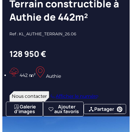
Terrain constructible à
Authie de 442m²
Ref : KL_AUTHIE_TERRAIN_26.06
128 950 €
442 m²
Authie
Nous contacter
Afficher le numéro
Galerie
Ajouter
Partager
d’images
aux favoris