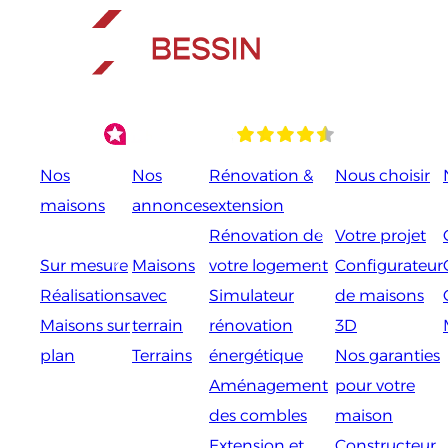
Aller
au
contenu
Nos
Nos
Rénovation &
Nous choisir
maisons
annonces
extension
Rénovation de
Votre projet
Sur mesure
Maisons
votre logement
Configurateur
Réalisations
avec
Simulateur
de maisons
Maisons sur
terrain
rénovation
3D
plan
Terrains
énergétique
Nos garanties
Aménagement
pour votre
des combles
maison
Extension et
Constructeur