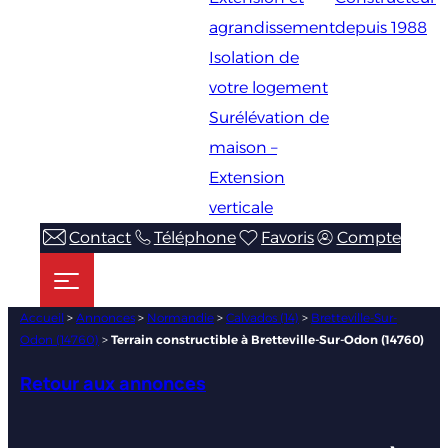
agrandissement
depuis 1988
Isolation de
votre logement
Surélévation de
maison –
Extension
verticale
Contact
Téléphone
Favoris
Compte
Accueil
>
Annonces
>
Normandie
>
Calvados (14)
>
Bretteville-Sur-
Odon (14760)
>
Terrain constructible à Bretteville-Sur-Odon (14760)
Retour aux annonces