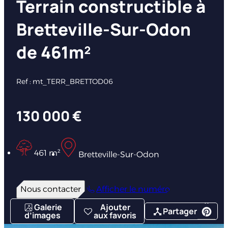
Terrain constructible à
Bretteville-Sur-Odon
de 461m²
Ref : mt_TERR_BRETTOD06
130 000 €
461 m²
Bretteville-Sur-Odon
Nous contacter
Afficher le numéro
Galerie
Ajouter
Partager
d’images
aux favoris