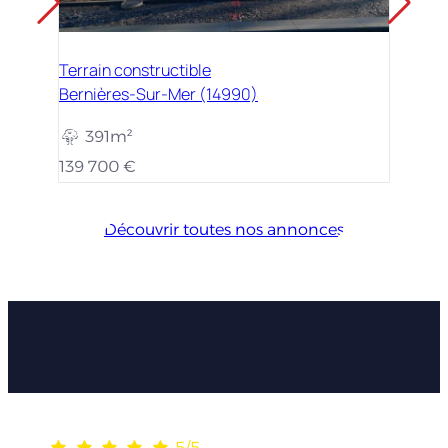
Terrain constructible
Bernières-Sur-Mer (14990)
391m²
139 700 €
Découvrir toutes nos annonces
Les avis de nos clients
5/5