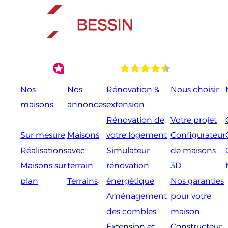
Aller
au
contenu
Nos
Nos
Rénovation &
Nous choisir
maisons
annonces
extension
Rénovation de
Votre projet
Sur mesure
Maisons
votre logement
Configurateur
Réalisations
avec
Simulateur
de maisons
Maisons sur
terrain
rénovation
3D
plan
Terrains
énergétique
Nos garanties
Aménagement
pour votre
des combles
maison
Extension et
Constructeur