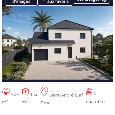
d’images
aux favoris
4
401
110
Saint-André-Sur-
chambres
m²
m²
Orne