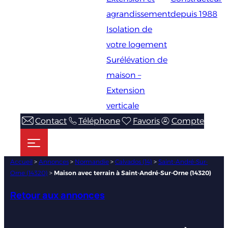
agrandissement
depuis 1988
Isolation de
votre logement
Surélévation de
maison –
Extension
verticale
Contact
Téléphone
Favoris
Compte
Accueil
>
Annonces
>
Normandie
>
Calvados (14)
>
Saint-André-Sur-
Orne (14320)
>
Maison avec terrain à Saint-André-Sur-Orne (14320)
Retour aux annonces