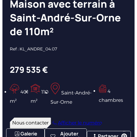
Maison avec terrain à
Saint-André-Sur-Orne
de 110m²
Ref : KL_ANDRE_04.07
279 535 €
4
401
110
Saint-André-
chambres
m²
m²
Sur-Orne
Nous contacter
Afficher le numéro
Galerie
Ajouter
Partager