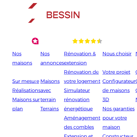
Aller
au
contenu
Nos
Nos
Rénovation &
Nous choisir
maisons
annonces
extension
Rénovation de
Votre projet
Sur mesure
Maisons
votre logement
Configurateur
Réalisations
avec
Simulateur
de maisons
Maisons sur
terrain
rénovation
3D
plan
Terrains
énergétique
Nos garanties
Aménagement
pour votre
des combles
maison
Extension et
Constructeur