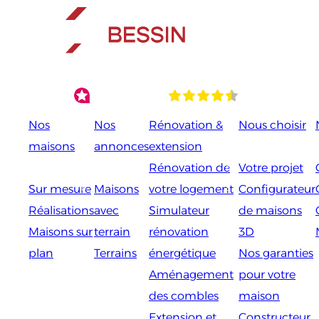
Aller
au
contenu
Nos
Nos
Rénovation &
Nous choisir
maisons
annonces
extension
Rénovation de
Votre projet
Sur mesure
Maisons
votre logement
Configurateur
Réalisations
avec
Simulateur
de maisons
Maisons sur
terrain
rénovation
3D
plan
Terrains
énergétique
Nos garanties
Aménagement
pour votre
des combles
maison
Extension et
Constructeur