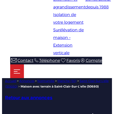
agrandissement
depuis 1988
Isolation de
votre logement
Surélévation de
maison –
Extension
verticale
Contact
Téléphone
Favoris
Compte
Accueil
>
Annonces
>
Normandie
>
Manche (50)
>
Saint-Clair-Sur-L’elle
(50680)
>
Maison avec terrain à Saint-Clair-Sur-L’elle (50680)
Retour aux annonces