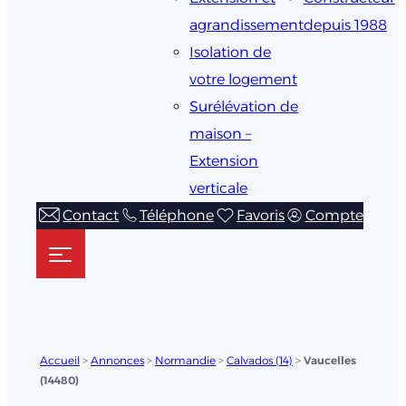
agrandissement
depuis 1988
Isolation de
votre logement
Surélévation de
maison –
Extension
verticale
Contact
Téléphone
Favoris
Compte
Accueil
>
Annonces
>
Normandie
>
Calvados (14)
>
Vaucelles
(14480)