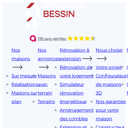
Aller
au
contenu
Nos
Nos
Rénovation &
Nous choisir
maisons
annonces
extension
Rénovation de
Votre projet
Sur mesure
Maisons
votre logement
Configurateur
Réalisations
avec
Simulateur
de maisons
Maisons sur
terrain
rénovation
3D
plan
Terrains
énergétique
Nos garanties
Aménagement
pour votre
des combles
maison
Extension et
Constructeur