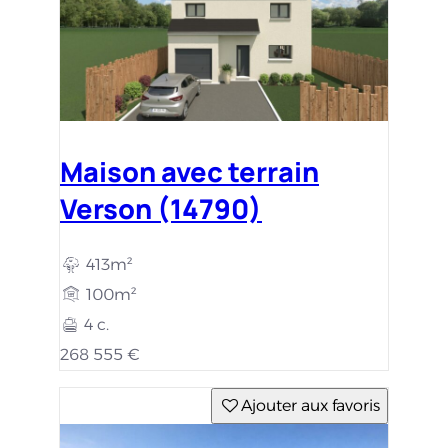
Maison avec terrain
Verson (14790)
413m²
100m²
4 c.
268 555 €
Ajouter aux favoris