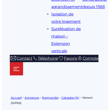
agrandissement
depuis 1988
Isolation de
votre logement
Surélévation de
maison –
Extension
verticale
Contact
Téléphone
Favoris
Compte
Accueil
>
Annonces
>
Normandie
>
Calvados (14)
>
Verson
(14790)