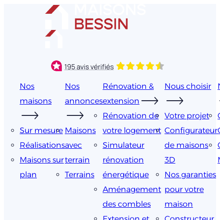
Aller
au
contenu
Nos
Nos
Rénovation &
Nous choisir
maisons
annonces
extension
Rénovation de
Votre projet
Sur mesure
Maisons
votre logement
Configurateur
Réalisations
avec
Simulateur
de maisons
Maisons sur
terrain
rénovation
3D
plan
Terrains
énergétique
Nos garanties
Aménagement
pour votre
des combles
maison
Extension et
Constructeur