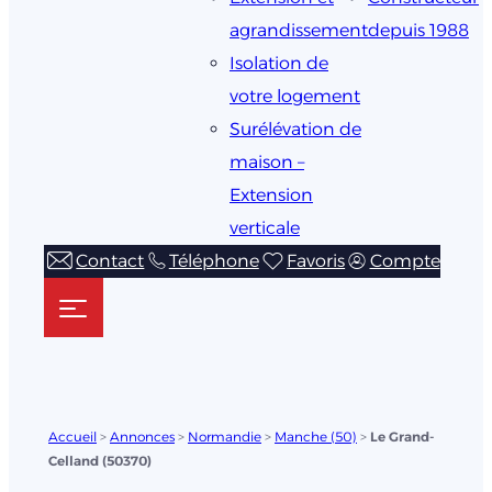
agrandissement
depuis 1988
Isolation de
votre logement
Surélévation de
maison –
Extension
verticale
Contact
Téléphone
Favoris
Compte
Accueil
>
Annonces
>
Normandie
>
Manche (50)
>
Le Grand-
Celland (50370)