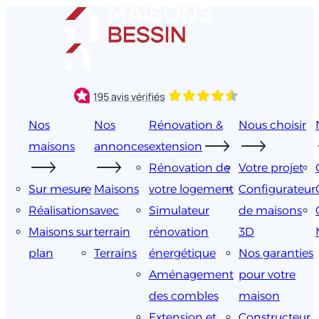
Aller
au
contenu
Nos
Nos
Rénovation &
Nous choisir
maisons
annonces
extension
Rénovation de
Votre projet
Sur mesure
Maisons
votre logement
Configurateur
Réalisations
avec
Simulateur
de maisons
Maisons sur
terrain
rénovation
3D
plan
Terrains
énergétique
Nos garanties
Aménagement
pour votre
des combles
maison
Extension et
Constructeur