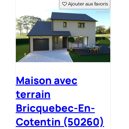
Ajouter aux favoris
Maison avec
terrain
Bricquebec-En-
Cotentin (50260)