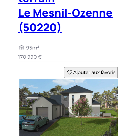
Le Mesnil-Ozenne
(50220)
95m²
170 990 €
Ajouter aux favoris