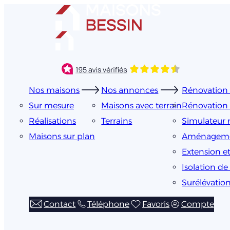
Aller
au
contenu
Nos maisons
Nos annonces
Rénovation 
Sur mesure
Maisons avec terrain
Rénovation 
Réalisations
Terrains
Simulateur 
Maisons sur plan
Aménageme
Extension e
Isolation d
Surélévation
Contact
Téléphone
Favoris
Compte