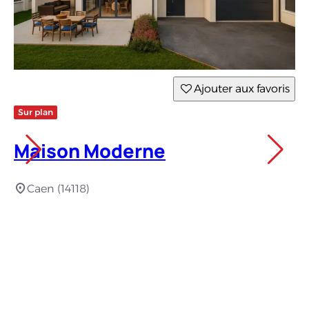
Ajouter aux favoris
Sur plan
Su
Maison Moderne
M
Caen (14118)