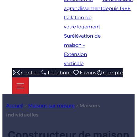
agrandissement
depuis 1988
Isolation de
votre logement
Surélévation de
maison –
Extension
verticale
Contact
Téléphone
Favoris
Compte
Accueil
>
Maisons sur mesure
>
Maisons
individuelles
Constructeur de maison