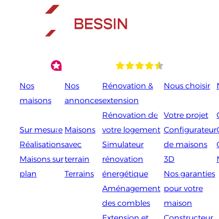
Aller
au
contenu
Nos
Nos
Rénovation &
Nous choisir
maisons
annonces
extension
Rénovation de
Votre projet
Sur mesure
Maisons
votre logement
Configurateur
Réalisations
avec
Simulateur
de maisons
Maisons sur
terrain
rénovation
3D
plan
Terrains
énergétique
Nos garanties
Aménagement
pour votre
des combles
maison
Extension et
Constructeur