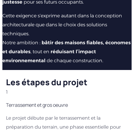
justesse
pour ses futurs occupants.
Cette exigence s’exprime autant dans la conception
architecturale que dans le choix des solutions
techniques.
Notre ambition :
bâtir des maisons fiables, économes
et durables
, tout en
réduisant l’impact
environnemental
de chaque construction.
Les étapes du projet
1
2
Terrassement et gros oeuvre
El
Le projet débute par le terrassement et la
Un
préparation du terrain, une phase essentielle pour
pa