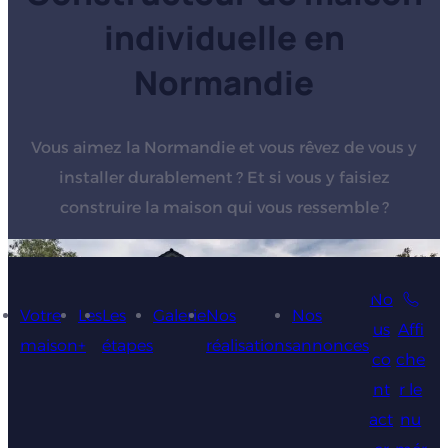
individuelle en
Normandie
Vous aimez la Normandie et vous rêvez de vous y
installer durablement ? Et si vous y faisiez
construire la maison qui vous ressemble ?
No
Votre
Les
Les
Galerie
Nos
Nos
us
Affi
maison
+
étapes
réalisations
annonces
co
che
nt
r le
act
nu