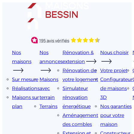
Aller
au
contenu
Nos
Nos
Rénovation &
Nous choisir
maisons
annonces
extension
Rénovation de
Votre projet
Sur mesure
Maisons
votre logement
Configurateur
Réalisations
avec
Simulateur
de maisons
Maisons sur
terrain
rénovation
3D
plan
Terrains
énergétique
Nos garanties
Aménagement
pour votre
des combles
maison
Extension et
Constructeur