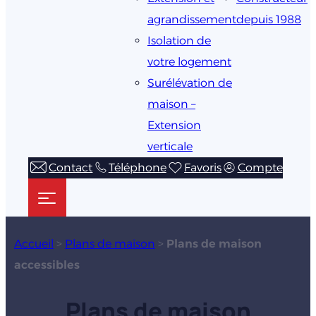
agrandissement
depuis 1988
Isolation de
votre logement
Surélévation de
maison –
Extension
verticale
Contact
Téléphone
Favoris
Compte
Accueil
>
Plans de maison
>
Plans de maison
accessibles
Plans de maison