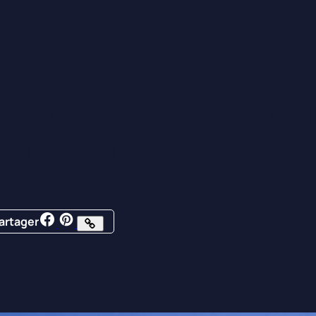
s aménagés 3 cha
tit terrain
artager