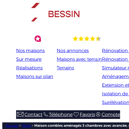
Aller
au
contenu
Nos maisons
Nos annonces
Rénovation 
Sur mesure
Maisons avec terrain
Rénovation 
Réalisations
Terrains
Simulateur 
Maisons sur plan
Aménageme
Extension e
Isolation d
Surélévation
Contact
Téléphone
Favoris
Compte
Accueil
>
Plans
>
Maison combles aménagés 3 chambres avec avancée, su