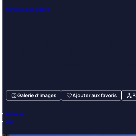
Retour aux plans
Maison comble
avancée, sur pe
Galerie d’images
Ajouter aux favoris
P
Le projet
Avis