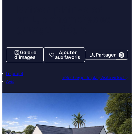
Maison plain-pied
en L, 3 chambres et
garage intégré
Galerie
Ajouter
Partager
d’images
aux favoris
Le projet
Télécharger le plan
Visite virtuelle
Avis