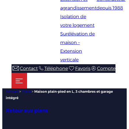
agrandissement
depuis 1988
Isolation de
votre logement
Surélévation de
maison –
Extension
verticale
Contact
Téléphone
Favoris
Compte
Accueil
>
Plans
>
Maison plain-pied en L, 3 chambres et garage
intégré
Retour aux plans