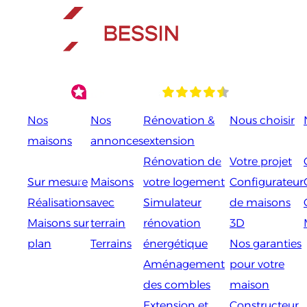
Aller
au
contenu
Nos
Nos
Rénovation &
Nous choisir
maisons
annonces
extension
Rénovation de
Votre projet
Sur mesure
Maisons
votre logement
Configurateur
Réalisations
avec
Simulateur
de maisons
Maisons sur
terrain
rénovation
3D
plan
Terrains
énergétique
Nos garanties
Aménagement
pour votre
des combles
maison
Extension et
Constructeur