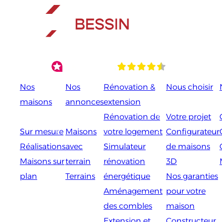
Aller
au
contenu
Nos
Nos
Rénovation &
Nous choisir
maisons
annonces
extension
Rénovation de
Votre projet
Sur mesure
Maisons
votre logement
Configurateur
Réalisations
avec
Simulateur
de maisons
Maisons sur
terrain
rénovation
3D
plan
Terrains
énergétique
Nos garanties
Aménagement
pour votre
des combles
maison
Extension et
Constructeur