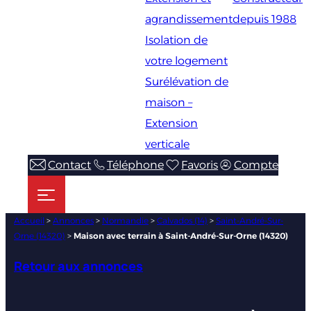
agrandissement
depuis 1988
Isolation de
votre logement
Surélévation de
maison –
Extension
verticale
Contact
Téléphone
Favoris
Compte
Accueil
>
Annonces
>
Normandie
>
Calvados (14)
>
Saint-André-Sur-
Orne (14320)
>
Maison avec terrain à Saint-André-Sur-Orne (14320)
Retour aux annonces