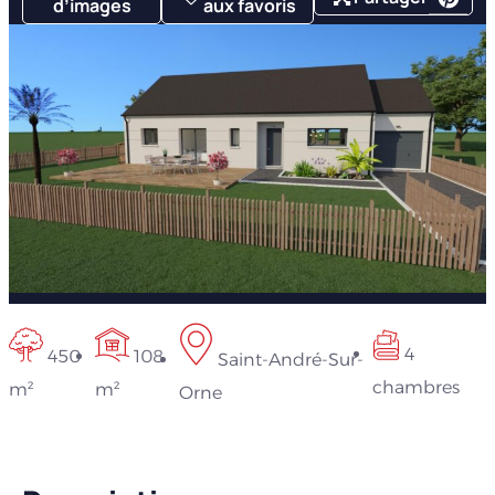
d’images
aux favoris
4
450
108
Saint-André-Sur-
chambres
m²
m²
Orne