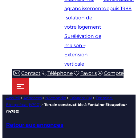
agrandissement
depuis 1988
Isolation de
votre logement
Surélévation de
maison –
Extension
verticale
Contact
Téléphone
Favoris
Compte
Accueil
>
Annonces
>
Normandie
>
Calvados (14)
>
Fontaine-
Étoupefour (14790)
>
Terrain constructible à Fontaine-Étoupefour
(14790)
Retour aux annonces