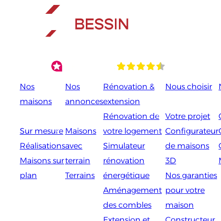
Aller
au
contenu
Nos
Nos
Rénovation &
Nous choisir
maisons
annonces
extension
Rénovation de
Votre projet
Sur mesure
Maisons
votre logement
Configurateur
Réalisations
avec
Simulateur
de maisons
Maisons sur
terrain
rénovation
3D
plan
Terrains
énergétique
Nos garanties
Aménagement
pour votre
des combles
maison
Extension et
Constructeur