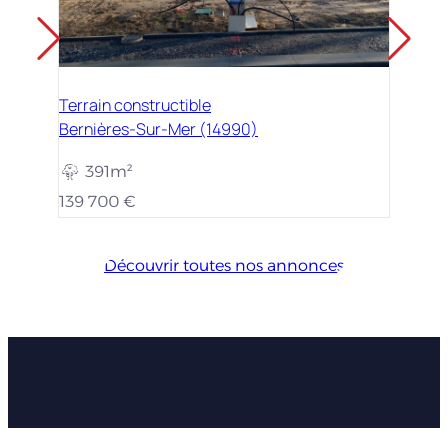
Terrain constructible
Bernières-Sur-Mer (14990)
391m²
139 700 €
Découvrir toutes nos annonces
Les avis de nos clients