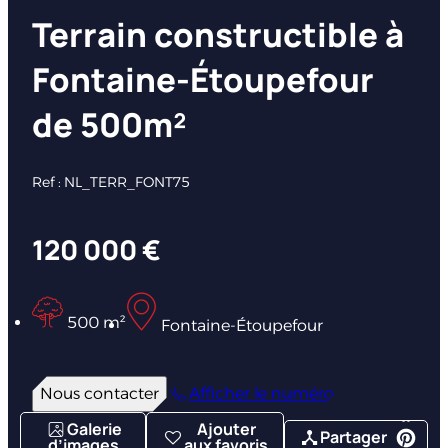
Terrain constructible à
Fontaine-Étoupefour
de 500m²
Ref : NL_TERR_FONT75
120 000 €
500 m²
Fontaine-Étoupefour
Nous contacter
Afficher le numéro
Galerie
Ajouter
Partager
d’images
aux favoris