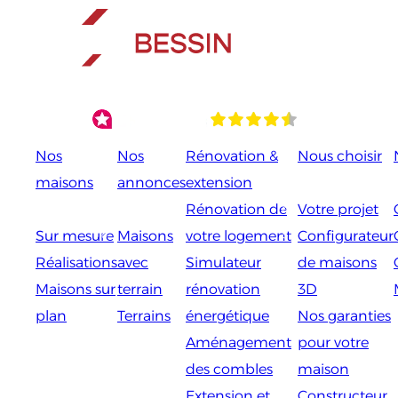
Aller
au
contenu
Nos
Nos
Rénovation &
Nous choisir
maisons
annonces
extension
Rénovation de
Votre projet
Sur mesure
Maisons
votre logement
Configurateur
Réalisations
avec
Simulateur
de maisons
Maisons sur
terrain
rénovation
3D
plan
Terrains
énergétique
Nos garanties
Aménagement
pour votre
des combles
maison
Extension et
Constructeur