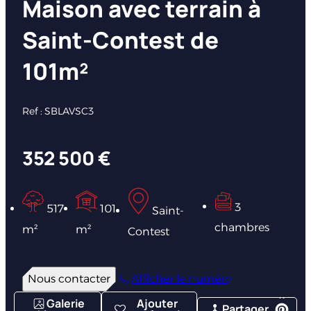
Maison avec terrain à
Saint-Contest de
101m²
Ref : SBLAVSC3
352 500 €
3
517
101
Saint-
chambres
m²
m²
Contest
Nous contacter
Afficher le numéro
Galerie
Ajouter
Partager