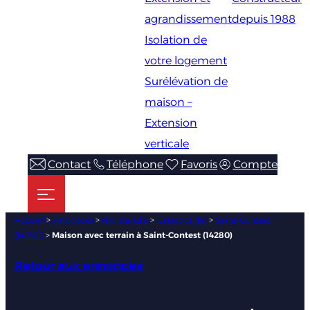
agrandissement
depuis 1988
Isolation de
votre logement
Surélévation de
maison –
Extension
verticale
Contact
Téléphone
Favoris
Compte
Accueil
>
Annonces
>
Normandie
>
Calvados (14)
>
Saint-Contest
(14280)
>
Maison avec terrain à Saint-Contest (14280)
Retour aux annonces