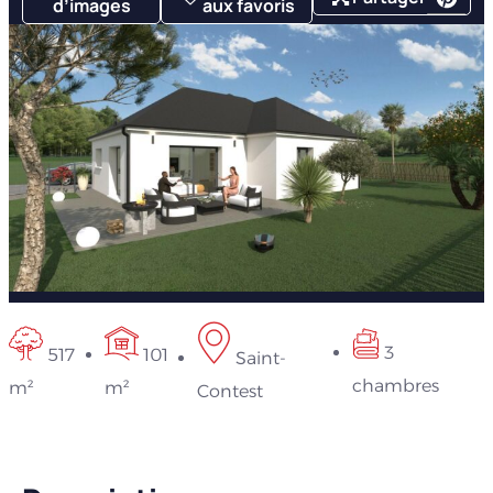
d’images
aux favoris
3
517
101
Saint-
chambres
m²
m²
Contest