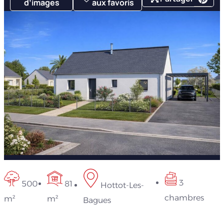
d’images
aux favoris
3
500
81
Hottot-Les-
chambres
m²
m²
Bagues