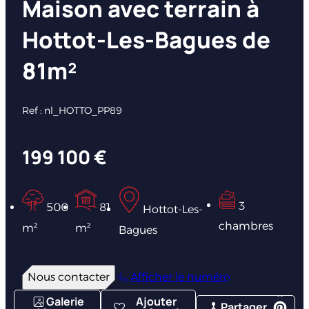
Maison avec terrain à
Hottot-Les-Bagues de
81m²
Ref : nl_HOTTO_PP89
199 100 €
3
500
81
Hottot-Les-
chambres
m²
m²
Bagues
Nous contacter
Afficher le numéro
Galerie
Ajouter
Partager