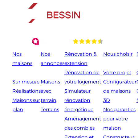
Aller
au
contenu
Nos
Nos
Rénovation &
Nous choisir
maisons
annonces
extension
Rénovation de
Votre projet
Sur mesure
Maisons
votre logement
Configurateur
Réalisations
avec
Simulateur
de maisons
Maisons sur
terrain
rénovation
3D
plan
Terrains
énergétique
Nos garanties
Aménagement
pour votre
des combles
maison
Extension et
Constructeur