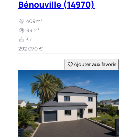
Bénouville (14970)
409m²
99m²
3 c.
292 070 €
Ajouter aux favoris