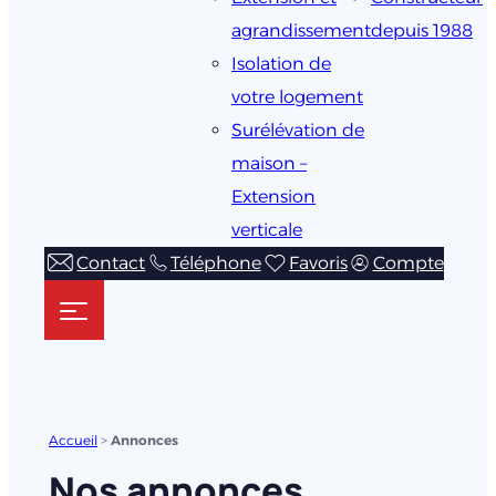
agrandissement
depuis 1988
Isolation de
votre logement
Surélévation de
maison –
Extension
verticale
Contact
Téléphone
Favoris
Compte
Accueil
>
Annonces
Nos annonces