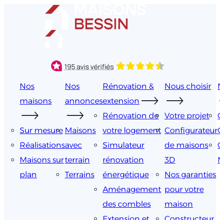
Aller
au
contenu
Nos
Nos
Rénovation &
Nous choisir
maisons
annonces
extension
Rénovation de
Votre projet
Sur mesure
Maisons
votre logement
Configurateur
Réalisations
avec
Simulateur
de maisons
Maisons sur
terrain
rénovation
3D
plan
Terrains
énergétique
Nos garanties
Aménagement
pour votre
des combles
maison
Extension et
Constructeur