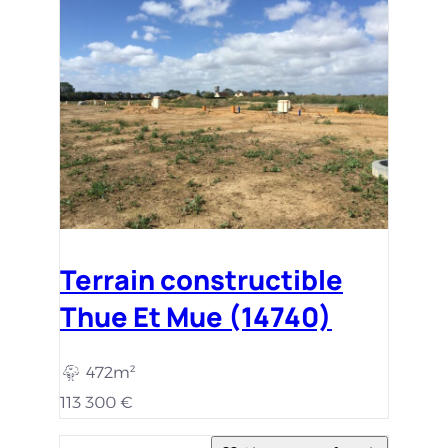
Terrain constructible
Thue Et Mue (14740)
472m²
113 300 €