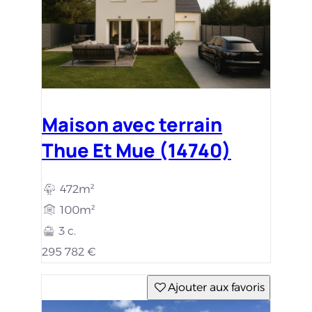
Maison avec terrain
Thue Et Mue (14740)
472m²
100m²
3 c.
295 782 €
Ajouter aux favoris