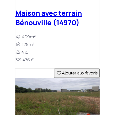
Maison avec terrain
Bénouville (14970)
409m²
125m²
4 c.
321 476 €
Ajouter aux favoris