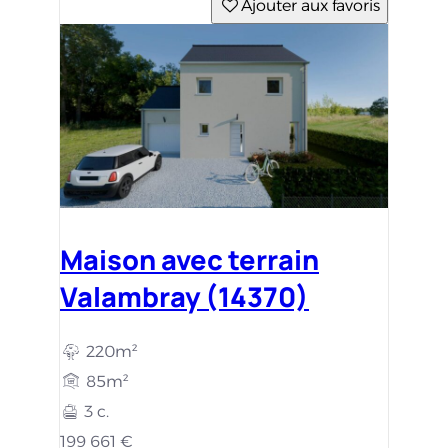
Ajouter aux favoris
Maison avec terrain
Valambray (14370)
220m²
85m²
3 c.
199 661 €