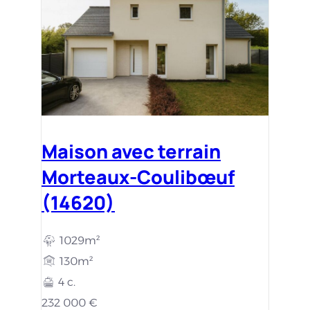
Maison avec terrain
Morteaux-Coulibœuf
(14620)
1029m²
130m²
4 c.
232 000 €