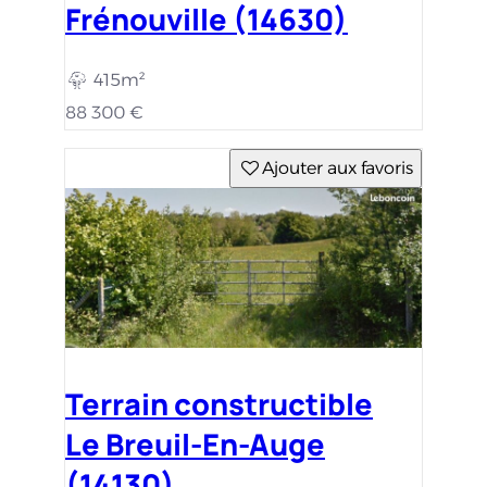
Frénouville (14630)
415m²
88 300 €
Ajouter aux favoris
Terrain constructible
Le Breuil-En-Auge
(14130)