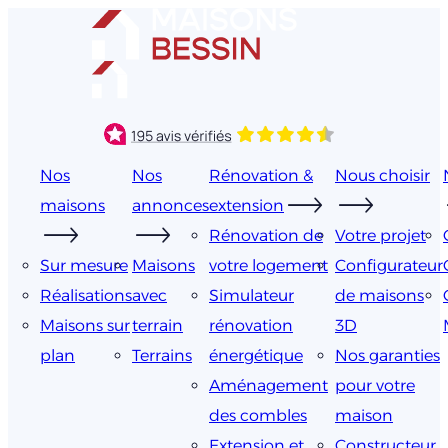
Aller
au
contenu
Nos
Nos
Rénovation &
Nous choisir
maisons
annonces
extension
Rénovation de
Votre projet
Sur mesure
Maisons
votre logement
Configurateur
Réalisations
avec
Simulateur
de maisons
Maisons sur
terrain
rénovation
3D
plan
Terrains
énergétique
Nos garanties
Aménagement
pour votre
des combles
maison
Extension et
Constructeur