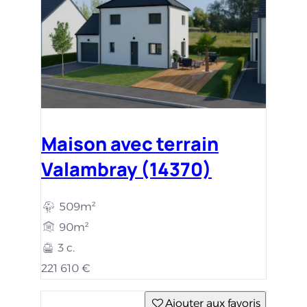
Maison avec terrain
Valambray (14370)
509m²
90m²
3 c.
221 610 €
Ajouter aux favoris