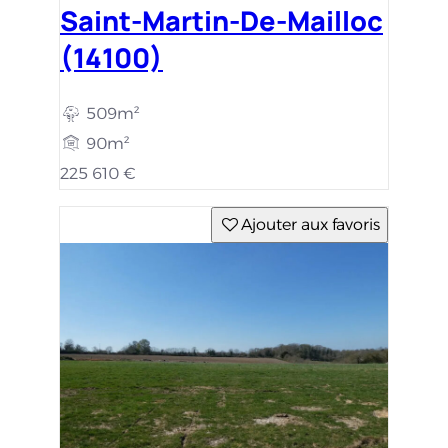
Saint-Martin-De-Mailloc
(14100)
509m²
90m²
225 610 €
Ajouter aux favoris