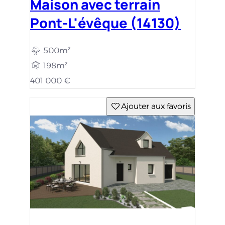
Maison avec terrain
Pont-L'évêque (14130)
500m²
198m²
401 000 €
Ajouter aux favoris