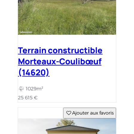
Terrain constructible
Morteaux-Coulibœuf
(14620)
1029m²
25 615 €
Ajouter aux favoris